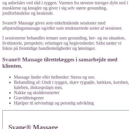
og anbefales ved slid i ryggen. Varmen fra stenene trænger dybt ned i
musklerne og knogler og giver i sig selv større grounding,
jordforbindelse og healende.
Svane® Massage gives som enkeltstående sessioner med
afspændingsmassage og/eller som strukturerede serier af sessioner.​
I sessionerne behandles temaer som grounding, her- og nu situation,
livshistorie, perspektiv, erfaringer og begivenheder. Sidst sætter vi
fokus på fremtidige handlemuligheder og løsninger.
Svane® Massage tilrettelægges i samarbejde med
klienten.
Massage lindre eller helbreder: Stress og uro.
Behandling af: Ondt i ryggen, skæv rygsøjle, bækken, korsben,
haleben, diskuspolaps mm.
Nakke og skuldersmerter
Graviditetsgener
Hjælper til selvindsigt og peronlig udvikling
Svane® Massage​