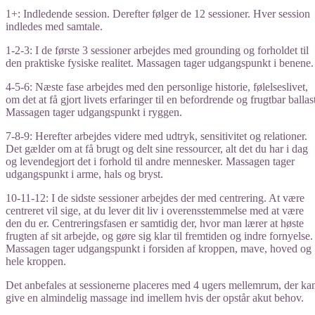
1+: Indledende session. Derefter følger de 12 sessioner. Hver session
indledes med samtale.
1-2-3: I de første 3 sessioner arbejdes med grounding og forholdet til
den praktiske fysiske realitet. Massagen tager udgangspunkt i benene.
4-5-6: Næste fase arbejdes med den personlige historie, følelseslivet,
om det at få gjort livets erfaringer til en befordrende og frugtbar ballas
Massagen tager udgangspunkt i ryggen.
7-8-9: Herefter arbejdes videre med udtryk, sensitivitet og relationer.
Det gælder om at få brugt og delt sine ressourcer, alt det du har i dag
og levendegjort det i forhold til andre mennesker. Massagen tager
udgangspunkt i arme, hals og bryst.
10-11-12: I de sidste sessioner arbejdes der med centrering. At være
centreret vil sige, at du lever dit liv i overensstemmelse med at være
den du er. Centreringsfasen er samtidig der, hvor man lærer at høste
frugten af sit arbejde, og gøre sig klar til fremtiden og indre fornyelse.
Massagen tager udgangspunkt i forsiden af kroppen, mave, hoved og
hele kroppen.
Det anbefales at sessionerne placeres med 4 ugers mellemrum, der ka
give en almindelig massage ind imellem hvis der opstår akut behov.