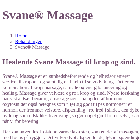
Svane® Massage​
Home
Behandlinger
Svane® Massage​
Healende Svane Massage til krop og sind.
Svane® Massage er en sunhedsbefordrende og helhedsorienteret
service til kroppen og samtidig en hjælp til selvudvikling. Det er en
kombination af kropsmassage, samtale og energibalancering og
healing. Massage giver velvære og ro i krop og sind. Nyere forskning
har vist at især berøring / massage øger mængden af hormonet
oxytosin der også betegnes som ” føl sig godt til pas hormonet” et
hormon der fremmer velvære, afspænding , ro, fred i sindet, den dybe
hvile og som udskildes hver gang , vi gør noget godt for os selv , især
når vi for berøring.
Der kan anvendes Hotstone varme lava sten, som en del af massagen,
med focus på ryggen. Det virker dybt afspændende, løsner spændinge