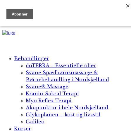
+45 5134 1896 | +30 69 45 18 25 42
Dansk
English
Behandlinger
doTERRA – Essentielle olier
Svane Spædbørnsmassage &
Børnebehandling i Nordsjælland
Svane® Massage​
Kranio-Sakral Terapi
Myo Reflex Terapi
Akupunktur i hele Nordsjælland
Glykoplanen – kost og livsstil
Galileo
Kurser