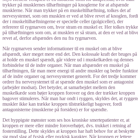
trykker på musklernes tilhæftninger på knoglerne for at afspænde
musklerne. Når man trykker på en muskeltilhæftning, tolkes det af
nervesystemet, som om musklen er ved at blive revet af knoglen, ford
der i muskeltilhæftningerne er specielle celler (golgiceller), der
refererer til rygmarven om, hvor stram en muskel er. Her tolkes trykke
på tilhæftningen som om, at musklen er så stram, at den er ved at bliv
revet af, derfor afspændes den nu fra rygmarven.
​​Når rygmarven sender informationer til en muskel om at blive
afspændt, sker meget mere end det. Den kolossale kraft der bruges på
at holde en muskel spændt, går videre ud i muskelkæden og dennes
forbindelse til de indre organer. Når man afspænder en muskel på
tilhæftningen, får man mere energi til andre muskler og bedre funktio
af de indre organer og nervesystemet generelt. For det tredje kommer
ordrer fra nervesystemet til at spænde den muskel som er antagonist
(arbejder modsat). Det betyder, at samarbejdet mellem den
muskelkæde som bøjer kroppen forover og den der trækker kroppen
bagover stimuleres. Når man har ondt i ryggen, skyldes det, at ryggen
muskler ikke kan trække kroppen tilstrækkeligt bagover, fordi
antagonisterne (musklerne på forsiden) er for spændte.
Det hyppigste mønster som ses hos kroniske smertepatienter er, at
kroppen er mere eller mindre foroverbøjet, dvs. trukket i retning af
fosterstilling. Dette skyldes at kroppen har haft behov for at beskytte
sig mod slag af fysisk eller psykisk karakter. Når kroppen er lettere