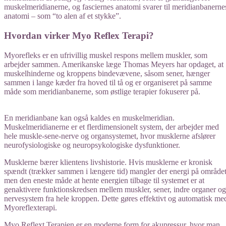
muskelmeridianerne, og fasciernes anatomi svarer til meridianbanerne
anatomi – som “to alen af et stykke”.
Hvordan virker Myo Reflex Terapi?
Myorefleks er en ufrivillig muskel respons mellem muskler, som
arbejder sammen. Amerikanske læge Thomas Meyers har opdaget, at
muskelhinderne og kroppens bindevævene, såsom sener, hænger
sammen i lange kæder fra hoved til tå og er organiseret på samme
måde som meridianbanerne, som østlige terapier fokuserer på.
En meridianbane kan også kaldes en muskelmeridian.
Muskelmeridianerne er et flerdimensionelt system, der arbejder med
hele muskle-sene-nerve og organsystemet, hvor musklerne afslører
neurofysiologiske og neuropsykologiske dysfunktioner.
​Musklerne bærer klientens livshistorie. Hvis musklerne er kronisk
spændt (trækker sammen i længere tid) mangler der energi på området
men den eneste måde at hente energien tilbage til systemet er at
genaktivere funktionskredsen mellem muskler, sener, indre organer og
nervesystem fra hele kroppen. Dette gøres effektivt og automatisk me
Myoreflexterapi.
Myo Reflext Terapien er en moderne form for akupressur, hvor man