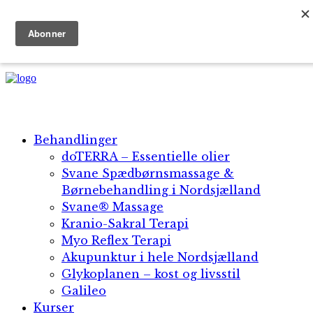
+45 5134 1896 | +30 69 45 18 25 42
Dansk
English
Behandlinger
doTERRA – Essentielle olier
Svane Spædbørnsmassage &
Børnebehandling i Nordsjælland
Svane® Massage​
Kranio-Sakral Terapi
Myo Reflex Terapi
Akupunktur i hele Nordsjælland
Glykoplanen – kost og livsstil
Galileo
Kurser