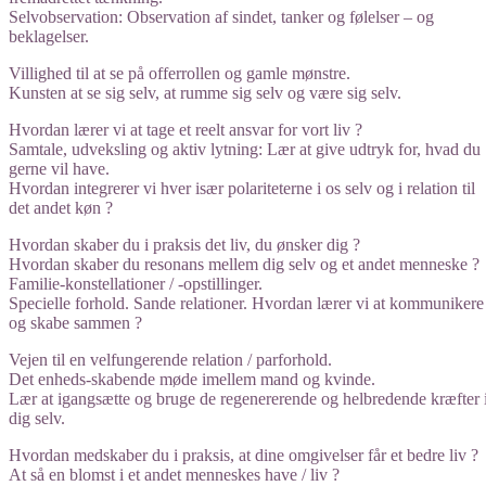
Selvobservation: Observation af sindet, tanker og følelser – og
beklagelser.
Villighed til at se på offerrollen og gamle mønstre.
Kunsten at se sig selv, at rumme sig selv og være sig selv.
Hvordan lærer vi at tage et reelt ansvar for vort liv ?
Samtale, udveksling og aktiv lytning: Lær at give udtryk for, hvad du
gerne vil have.
Hvordan integrerer vi hver især polariteterne i os selv og i relation til
det andet køn ?
Hvordan skaber du i praksis det liv, du ønsker dig ?
Hvordan skaber du resonans mellem dig selv og et andet menneske ?
Familie-konstellationer / -opstillinger.
Specielle forhold. Sande relationer. Hvordan lærer vi at kommunikere
og skabe sammen ?
Vejen til en velfungerende relation / parforhold.
Det enheds-skabende møde imellem mand og kvinde.
Lær at igangsætte og bruge de regenererende og helbredende kræfter 
dig selv.
Hvordan medskaber du i praksis, at dine omgivelser får et bedre liv ?
At så en blomst i et andet menneskes have / liv ?