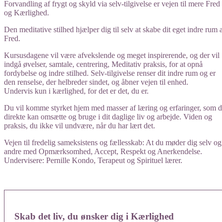
Forvandling af frygt og skyld via selv-tilgivelse er vejen til mere Fred
og Kærlighed.
Den meditative stilhed hjælper dig til selv at skabe dit eget indre rum 
Fred.
Kursusdagene vil være afvekslende og meget inspirerende, og der vil
indgå øvelser, samtale, centrering, Meditativ praksis, for at opnå
fordybelse og indre stilhed. Selv-tilgivelse renser dit indre rum og er
den renselse, der helbreder sindet, og åbner vejen til enhed.
Undervis kun i kærlighed, for det er det, du er.
Du vil komme styrket hjem med masser af læring og erfaringer, som 
direkte kan omsætte og bruge i dit daglige liv og arbejde. Viden og
praksis, du ikke vil undvære, når du har lært det.
Vejen til fredelig sameksistens og fællesskab: At du møder dig selv og
andre med Opmærksomhed, Accept, Respekt og Anerkendelse.
Undervisere: Pernille Kondo, Terapeut og Spirituel lærer.
Skab det liv, du ønsker dig i Kærlighed