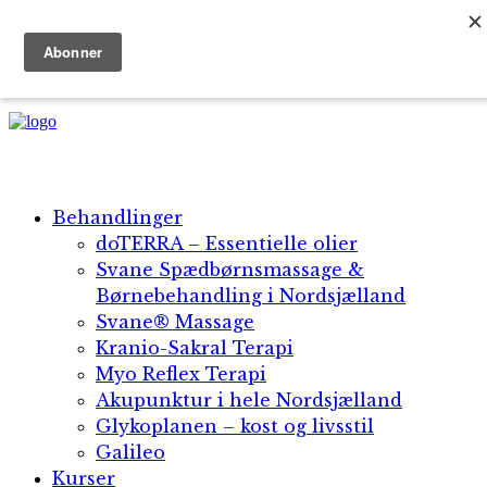
+45 5134 1896 | +30 69 45 18 25 42
Dansk
English
Behandlinger
doTERRA – Essentielle olier
Svane Spædbørnsmassage &
Børnebehandling i Nordsjælland
Svane® Massage​
Kranio-Sakral Terapi
Myo Reflex Terapi
Akupunktur i hele Nordsjælland
Glykoplanen – kost og livsstil
Galileo
Kurser